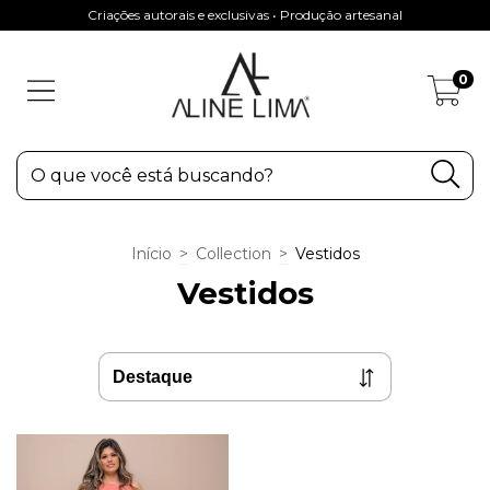
Criações autorais e exclusivas • Produção artesanal
0
Início
>
Collection
>
Vestidos
Vestidos