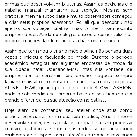
primas que desenvolviam bijuterias. Assim as pedrarias e o
trabalho manual chamaram sua atenção. Mesmo sem
prática, a menina autodidata e muito observadora começou
a criar seus próprios acessórios. Foi ali que descobriu não
apenas sua vocação criativa, mas também seu espírito
empreendedor. Ainda no colégio, passou a comercializar as
próprias criações dando início à sua trajetória na moda.
Assim que terminou o ensino médio, Aline não pensou duas
vezes e iniciou a faculdade de moda. Durante o período
acadêmico estagiou em algumas empresas de moda da
sua cidade natal Uberlândia-MG, mas sua vontade de
empreender e construir seu próprio negócio sempre
falaram mais alto. Foi então que criou sua marca própria a
ALINE LIMA®, guiada pelo conceito do SLOW FASHION,
onde o sob medida se tornou a base do seu trabalho e o
grande diferencial da sua atuação como estilista.
Hoje além de comandar seu atelier onde atua como
estilista especialista em moda sob medida, Aline também
desenvolve coleções cápsula e compartilha seu processo
criativo, bastidores e rotina nas redes sociais, inspirando
mulheres a se expressarem através da moda e revelando