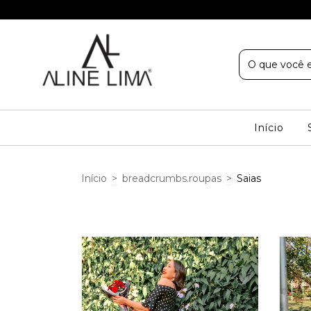
Início
Início
>
breadcrumbs.roupas
>
Saias