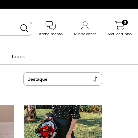
0
Atendimento
Minha conta
Meu carrinho
s
Todos