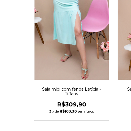
Saia midi com fenda Letícia -
S
Tiffany
R$309,90
3
x de
R$103,30
sem juros