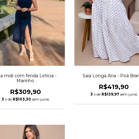
ia midi com fenda Letícia -
Saia Longa Ana - Poá Bra
Marinho
R$419,90
R$309,90
3
x de
R$139,97
sem juros
3
x de
R$103,30
sem juros